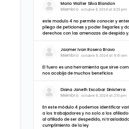
Mario Walter Silva Blandon
Miembro
octubre 8, 2024 at 8:23 pm
este modulo 4 no permite conocer y enten
pliego de peticiones y poder llegarles y
derechos con las amenazas de despido y/
Jaomer Ivan Rosero Bravo
Miembro
octubre 9, 2024 at 9:41 am
El fuero es una herramienta que sirve co
nos acobija de muchos beneficios
Diana Janeth Escobar Sinisterra
Miembro
octubre 9, 2024 at 2:10 pm
En este módulo 4 podemos identificar vari
a los trabajadores y no solo a los afiliad
al afiliado de ser despedido, ni traslad
cumplimiento de la ley