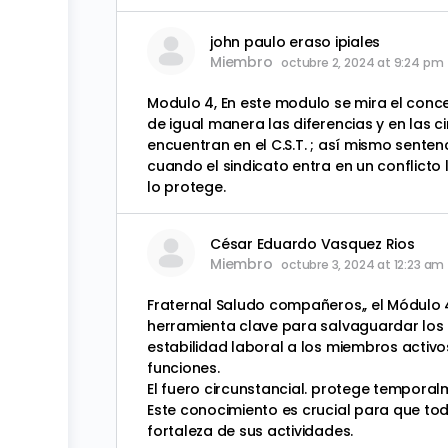
john paulo eraso ipiales
Miembro
octubre 2, 2024 at 9:24 pm
Modulo 4, En este modulo se mira el concept
de igual manera las diferencias y en las
encuentran en el C.S.T. ; así mismo sent
cuando el sindicato entra en un conflicto
lo protege.
César Eduardo Vasquez Rios
Miembro
octubre 3, 2024 at 12:23 am
Fraternal Saludo compañeros,, el Módulo 4
herramienta clave para salvaguardar los d
estabilidad laboral a los miembros activo
funciones.
El fuero circunstancial. protege temporal
Este conocimiento es crucial para que t
fortaleza de sus actividades.