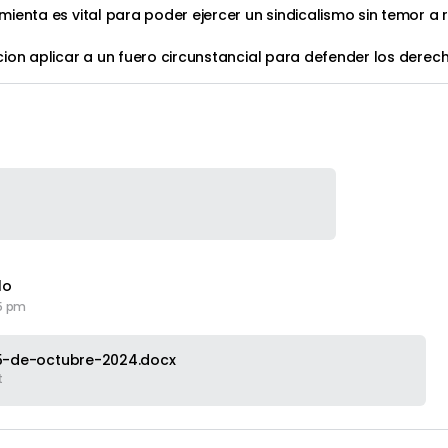
ienta es vital para poder ejercer un sindicalismo sin temor a 
cion aplicar a un fuero circunstancial para defender los dere
lo
25 pm
5-de-octubre-2024.docx
t