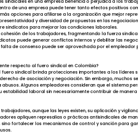
nes sindicales en una empresa beneficia o perjudica a los trab
ntro de una empresa puede tener tanto efectos positivos com
 más opciones para afiliarse a la organización que mejor repre
presentatividad y diversidad de propuestas en las negociacio
 sindicatos para mejorar las condiciones laborales.
cohesión de los trabajadores, fragmentando la fuerza sindical 
ndicatos puede generar conflictos internos y debilitar las nego
La falta de consenso puede ser aprovechada por el empleador 
stente respecto al fuero sindical en Colombia?
 fuero sindical brinda protecciones importantes a los líderes 
 derecho de asociación y negociación. Sin embargo, muchos s
ara abusos. Algunos empleadores consideran que el sistema per
u estabilidad laboral sin necesariamente contribuir de manera 
 trabajadores, aunque las leyes existen, su aplicación y vigilan
res apliquen represalias o prácticas antisindicales de manera
, sino fortalecer los mecanismos de control y sanción para ga
busos.