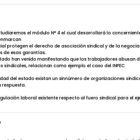
diaremos el módulo N° 4 el cual desarrollará lo concerniente 
o enmarcan
ncial protegen el derecho de asociación sindical y de la negoci
es de esas garantías.
stado han venido manifestando que los trabajadores abusan de
os sindicales, relacionan como ejemplo el caso del INPEC
idad del estado existan un sinnúmero de organizaciones sindic
 respuesta.
egulación laboral existente respecto al fuero sindical para el e
o