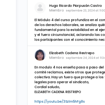
Hugo Ricardo Piarpusán Castro
Miembro
septiembre 23, 2024 at 11:
El Módulo 4 del curso profundiza en el co
de los derechos laborales, se analiza qui
fundamental para la estabilidad en el ejer
y el fuero circunstancial, aclarando las 
los participantes con el conocimiento nec
Elizabeth Cadena Restrepo
Miembro
septiembre 24, 2024 at 11:
En modulo 4 nos enseña pasa a paso del fue
comité reclamos, existe otros que protege
colectiva. Hay un fuero que protege a los
legales para operar el sindicato,
Cordial saludo,
ELIZABETH CADENA RESTREPO
https://youtu.be/3Szlm5hFg8s