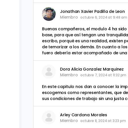
Jonathan Xavier Padilla de Leon
Miembro
octubre 6, 2024 at 9:48 am
Buenas compañeros, el modulo 4 ha sido m
base, para que así tengan una tranquilida
escribo, porqué es una realidad, existen 
de temorizar a los demás. En cuanto a los
fuero debería estar acompañado de una b
Dora Alicia Gonzalez Marquinez
Miembro
octubre 7, 2024 at 11:32 pm
En este capitulo nos dan a conocer la imp
escogemos como representantes, que def
sus condiciones de trabajo sin una justa c
Arley Cardona Morales
Miembro
octubre 8, 2024 at 3:23 pm