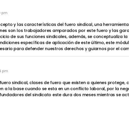
00 pm
ncepto y las características del fuero sindical, una herramient
énes son los trabajadores amparados por este fuero y las garan
cicio de sus funciones sindicales, además, se conceptualiza la d
condiciones específicas de aplicación de este último, este mód
esario para defender nuestros derechos y guiarnos por el cami
34 pm
ro sindical, clases de fuero que existen a quienes protege, com
n a la base cuando se esta en un conflicto laboral, por la ne
 fundadores del sindicato este dura dos meses mientras se act