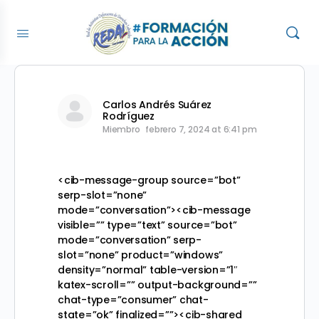
Carlos Andrés Suárez
Rodríguez
Miembro
febrero 7, 2024 at 6:41 pm
<cib-message-group source=”bot”
serp-slot=”none”
mode=”conversation”><cib-message
visible=”” type=”text” source=”bot”
mode=”conversation” serp-
slot=”none” product=”windows”
density=”normal” table-version=”1″
katex-scroll=”” output-background=””
chat-type=”consumer” chat-
state=”ok” finalized=””><cib-shared