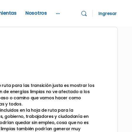
mientas
Nosotros
Ingresar
More
options
e ruta para las transición justa es mostrar los
n de energías limpias no ve afectado a los
da paso o camino que vamos hacer como
as y todos.
ncluidos en la hoja de ruta para la
os, gobierno, trabajadores y ciudadanía en
podrían quedar sin empleo, cosa que no es
s limpias también podrían generar muy