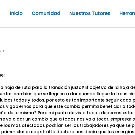
Inicio
Comunidad
Nuestros Tutores
Herra
 pm
e:
a hoja de ruta para la transición justa? El objetivo de la hoja d
e los cambios que se lleguen a dar cuando llegue la transició
cluidos todas y todos, por esto es tan importante seguir ca
ios y gobiernos para que este cambio permita beneficiar a tod
eño de la misma? Para mi punto de vista todos debemos estar i
n se va a dar un cambio que a todos nos va a tocar, empresari
e los mas afectados podrían ser los trabajadores ya que se 
a primer clase magistral la doctora nos decía que las energía