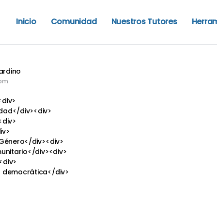
Inicio
Comunidad
Nuestros Tutores
Herra
ardino
1 pm
<div>
idad</div><div>
<div>
iv>
 Género</div><div>
munitario</div><div>
<div>
n democrática</div>