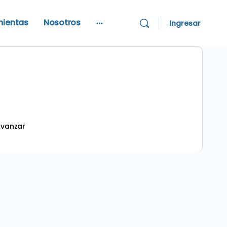
mientas
Nosotros
Ingresar
More
options
avanzar