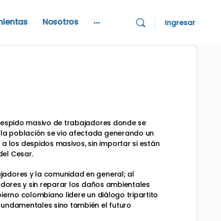
mientas
Nosotros
Ingresar
More
options
l despido masivo de trabajadores donde se
 la población se vio afectada generando un
 los despidos masivos, sin importar si están
del Cesar.
jadores y la comunidad en general; al
jadores y sin reparar los daños ambientales
ierno colombiano lidere un diálogo tripartito
 fundamentales sino también el futuro