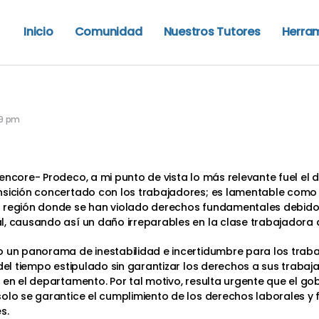
Inicio
Comunidad
Nuestros Tutores
Herra
49 pm
lencore- Prodeco, a mi punto de vista lo más relevante fuel e
nsición concertado con los trabajadores; es lamentable como
 región donde se han violado derechos fundamentales debido a
l, causando así un daño irreparables en la clase trabajadora 
o un panorama de inestabilidad e incertidumbre para los traba
 del tiempo estipulado sin garantizar los derechos a sus traba
 en el departamento. Por tal motivo, resulta urgente que el gob
solo se garantice el cumplimiento de los derechos laborales y
s.