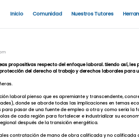
Inicio
Comunidad
Nuestros Tutores
Herra
 pm
s propositivas respecto del enfoque laboral. Siendo así, les 
rotección del derecho al trabajo y derechos laborales para un
eras.
ión laboral pienso que es apremiante y transcendente, concret
des), donde se aborde todas las implicaciones en temas econó
s para pasar de una fuente de empleo a otra y como seria la
ícolas de cada región para fortalecer e industrializar su econo
regional después de la transición energética.
les contratación de mano de obra calificada y no calificada d