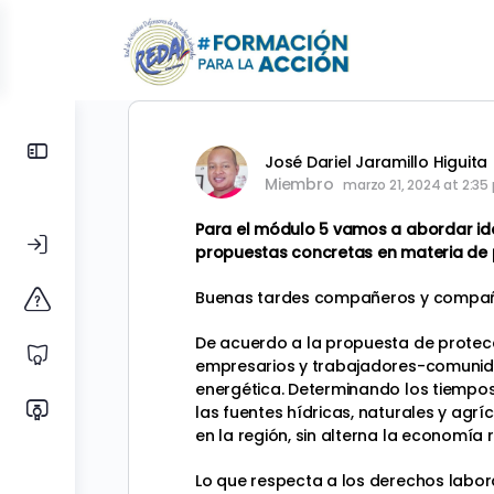
Toggle
José Dariel Jaramillo Higuita
Side
Miembro
marzo 21, 2024 at 2:35
Panel
Para el módulo 5 vamos a abordar idea
propuestas concretas en materia de p
Buenas tardes compañeros y compañ
De acuerdo a la propuesta de protecc
empresarios y trabajadores-comunida
energética. Determinando los tiempo
las fuentes hídricas, naturales y agr
en la región, sin alterna la economía 
Lo que respecta a los derechos labora