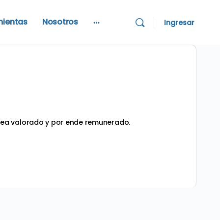
mientas
Nosotros
Ingresar
More
options
sea valorado y por ende remunerado.