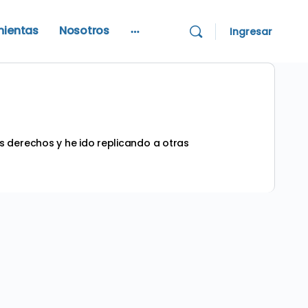
mientas
Nosotros
Ingresar
More
options
s derechos y he ido replicando a otras