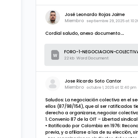
José Leonardo Rojas Jaime
Miembro
septiembre 29, 2025 at 10:
Cordial saludo, anexo documento….
FORO-1-NEGOCIACION-COLECTIV
22 kb
Word Document
Jose Ricardo Soto Cantor
Miembro
octubre 1, 2025 at 12:40 pm
Saludos: La negociación colectiva en el s
ellos (87/98/154), que al ser ratificados t
derecho a organizarse, negociar colectiva
1. Convenio 87 de la OIT – Libertad sindic
• Ratificado por Colombia en 1976: Recono
previa, y a afiliarse a las de su elección, si