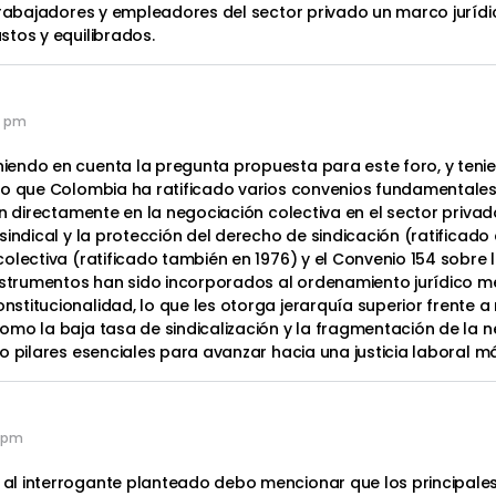
trabajadores y empleadores del sector privado un marco jurídi
stos y equilibrados.
6 pm
endo en cuenta la pregunta propuesta para este foro, y tenie
do que Colombia ha ratificado varios convenios fundamentales
en directamente en la negociación colectiva en el sector privad
indical y la protección del derecho de sindicación (ratificado 
olectiva (ratificado también en 1976) y el Convenio 154 sobre 
nstrumentos han sido incorporados al ordenamiento jurídico med
titucionalidad, lo que les otorga jerarquía superior frente a
mo la baja tasa de sindicalización y la fragmentación de la n
o pilares esenciales para avanzar hacia una justicia laboral m
1 pm
l interrogante planteado debo mencionar que los principales