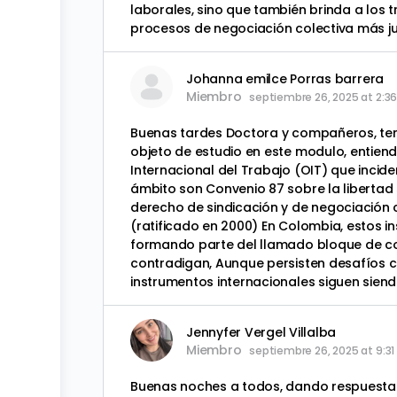
laborales, sino que también brinda a los 
procesos de negociación colectiva más ju
Johanna emilce Porras barrera
Miembro
septiembre 26, 2025 at 2:3
Buenas tardes Doctora y compañeros, teni
objeto de estudio en este modulo, entien
Internacional del Trabajo (OIT) que incid
ámbito son Convenio 87 sobre la libertad s
derecho de sindicación y de negociación c
(ratificado en 2000) En Colombia, estos i
formando parte del llamado bloque de cons
contradigan, Aunque persisten desafíos co
instrumentos internacionales siguen siend
Jennyfer Vergel Villalba
Miembro
septiembre 26, 2025 at 9:3
Buenas noches a todos, dando respuesta a