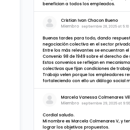
benefician a todos los empleados.
Cristian Ivan Chacon Bueno
Miembro
septiembre 28, 2025 at 5:1
Buenas tardes para todo, dando respuesta
negociación colectiva en el sector privad
Entre los más relevantes se encuentran el 
Convenio 98 de 1949 sobre el derecho de s
Estos convenios se reflejan en mecanismo
colectivas que fijan condiciones de trabaj
Trabajo velen porque los empleadores resp
fortaleciendo con ello un diálogo social m
Marcela Vanessa Colmenares Vil
Miembro
septiembre 29, 2025 at 9:
Cordial saludo.
Mi nombre es Marcela Colmenares V, y ten
lograr los objetivos propuestos.