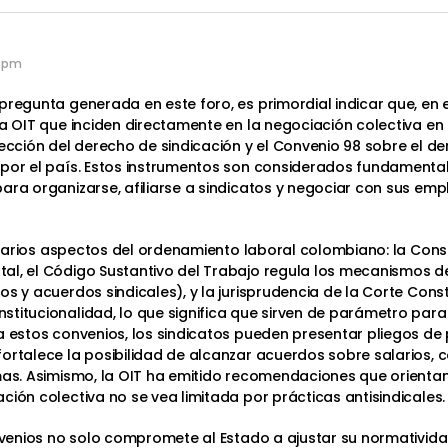
9 pm
pregunta generada en este foro, es primordial indicar que, en 
a OIT que inciden directamente en la negociación colectiva en 
tección del derecho de sindicación y el Convenio 98 sobre el de
 por el país. Estos instrumentos son considerados fundament
ra organizarse, afiliarse a sindicatos y negociar con sus empl
n varios aspectos del ordenamiento laboral colombiano: la Cons
al, el Código Sustantivo del Trabajo regula los mecanismos d
s y acuerdos sindicales), y la jurisprudencia de la Corte Cons
titucionalidad, lo que significa que sirven de parámetro para 
a estos convenios, los sindicatos pueden presentar pliegos de
ortalece la posibilidad de alcanzar acuerdos sobre salarios, c
emas. Asimismo, la OIT ha emitido recomendaciones que orienta
ción colectiva no se vea limitada por prácticas antisindicales.
onvenios no solo compromete al Estado a ajustar su normativida