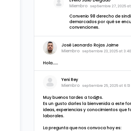
Evelio Julio Delgado
Miembro
septiembre 27, 2025 a
Convenio 98 derecho de sindic
demarcados por qué se encu
convenciones.
José Leonardo Rojas Jaime
Miembro
septiembre 23, 2025 at 3:4
Hola……
Yeni Rey
Miembro
septiembre 25, 2025 at 6:1
Muy buenos tardes a tod@s.
Es un gusto darles la bienvenida a este f
ideas, experiencias y conocimientos que
laborales.
La pregunta que nos convoca hoy es: