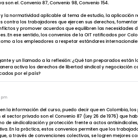
va son el. Convenio 87, Convenio 98, Convenio 154.
y y la normatividad aplicable al tema de estudio, la aplicación 
as contra los trabajadores que ejercen sus derechos, fomentar
nflictos y promover acuerdos que equilibren las necesidades 
les. En ese sentido, los convenios de la OIT ratificados por 
 como a los empleadores a respetar estándares internacionales
ogante y un llamado a la reflexión: ¿Qué tan preparados están 
era activa los derechos de libertad sindical y negociación co
icados por el país?
3 pm
en la información del curso, puedo decir que en Colombia, los 
 el sector privado son el Convenio 87 (Ley 26 de 1976) que habla
 de sindicalización y protección frente a actos antisindicales,
va. En la práctica, estos convenios permiten que los trabajad
e, a través de convenciones colectivas, se logren mejores co