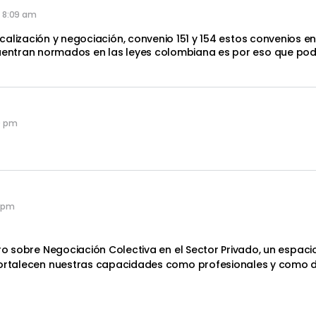
t 8:09 am
alización y negociación, convenio 151 y 154 estos convenios en
entran normados en las leyes colombiana es por eso que po
0 pm
3 pm
oro sobre Negociación Colectiva en el Sector Privado, un espac
 fortalecen nuestras capacidades como profesionales y como 