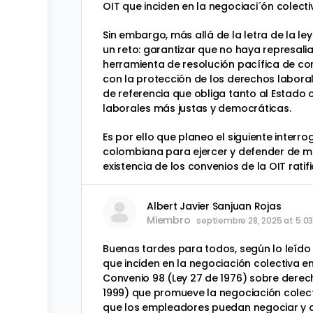
OIT que inciden en la negociaci´ón colecti
Sin embargo, más allá de la letra de la le
un reto: garantizar que no haya represali
herramienta de resolución pacífica de co
con la protección de los derechos labora
de referencia que obliga tanto al Estado
laborales más justas y democráticas.
Es por ello que planeo el siguiente interr
colombiana para ejercer y defender de man
existencia de los convenios de la OIT ratif
Albert Javier Sanjuan Rojas
Miembro
septiembre 28, 2025 at 5:0
Buenas tardes para todos, según lo leído 
que inciden en la negociación colectiva en
Convenio 98 (Ley 27 de 1976) sobre derecho
1999) que promueve la negociación colecti
que los empleadores puedan negociar y qu