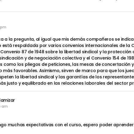
0 pm
 a la pregunta, al igual que mis demás compañeros se indica
o está respaldada por varios convenios internacionales de la OI
Convenio 87 de 1948 sobre la libertad sindical y la protección 
indicación y de negociación colectiva y el Convenio 154 de 198
s como los pliegos de peticiones, las mesas de concertación y
o más favorables. Asimismo, sirven de marco para que los juece
eten la libertad sindical y las garantías de los representante
ás justo y equilibrado en las relaciones laborales del sector pr
lamizar
55 am
go muchas expectativas con el curso, espero poder aprender 