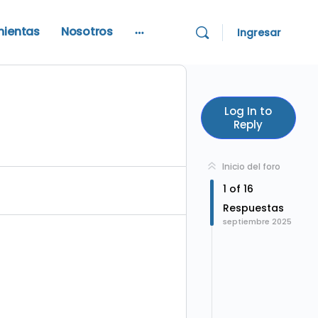
mientas
Nosotros
Ingresar
More
options
Log In to
Reply
Inicio del foro
1
of
16
Respuestas
septiembre 2025