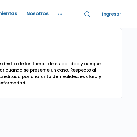
mientas
Nosotros
Ingresar
More
options
e dentro de los fueros de estabilidad y aunque
izar cuando se presente un caso. Respecto al
reditada por una junta de invalidez,
es claro y
 enfermedad.