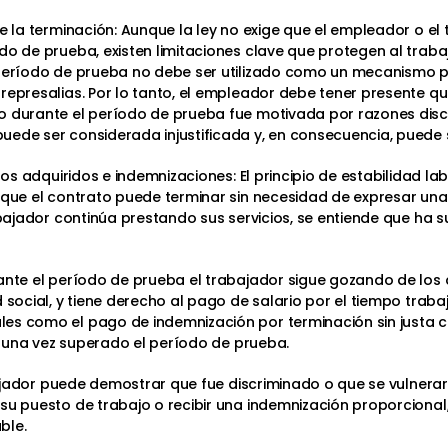
e la terminación: Aunque la ley no exige que el empleador o el t
do de prueba, existen limitaciones clave que protegen al traba
 período de prueba no debe ser utilizado como un mecanismo 
represalias. Por lo tanto, el empleador debe tener presente qu
o durante el período de prueba fue motivada por razones disc
ede ser considerada injustificada y, en consecuencia, puede s
chos adquiridos e indemnizaciones: El principio de estabilidad l
a que el contrato puede terminar sin necesidad de expresar un
rabajador continúa prestando sus servicios, se entiende que ha
rante el período de prueba el trabajador sigue gozando de los
 social, y tiene derecho al pago de salario por el tiempo trab
es como el pago de indemnización por terminación sin justa c
jo una vez superado el período de prueba.
rabajador puede demostrar que fue discriminado o que se vulne
 su puesto de trabajo o recibir una indemnización proporciona
ble.