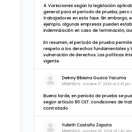
4. Variaciones según la legislación aplica
general para el período de prueba, pero 
trabajadores en esta fase. Sin embargo, e
ejemplo, algunas empresas pueden establ
indemnización en caso de terminación, aun
En resumen, el período de prueba permite 
respeto a los derechos fundamentales y l
vulneración de derechos. Las políticas in
vigente.
Deinny Bibiana Guaca Yacuma
Miembro
octubre 17, 2024 at 3:41 pm
Buena tarde, en periodo de prueba se pue
según articulo 80 CST. condiciones de tra
contratado
Yulieth Castaño Zapata
Miembro
octubre 30, 2024 at 1:42 pm