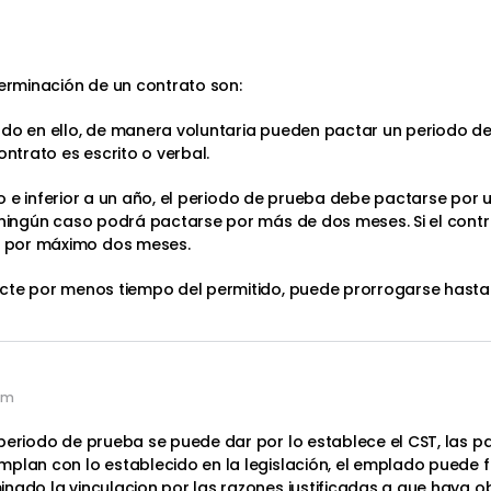
terminación de un contrato son:
rdo en ello, de manera voluntaria pueden pactar un periodo de
ontrato es escrito o verbal.
fijo e inferior a un año, el periodo de prueba debe pactarse por
 ningún caso podrá pactarse por más de dos meses. Si el contra
 por máximo dos meses.
pacte por menos tiempo del permitido, puede prorrogarse hast
 pm
periodo de prueba se puede dar por lo establece el CST, las pa
an con lo establecido en la legislación, el emplado puede finali
nado la vinculacion por las razones justificadas a que haya o