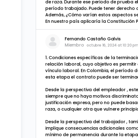
de raza. Durante ese periodo de prueba el 
período trabajado. Puede tener derecho a
Además, ¿Cómo varían estos aspectos segú
En nuestro país aplicaría la Constitución 
Fernando Castaño Galvis
Miembro
octubre 16, 2024 at 10:20 p
1. Condiciones específicas de la terminaci
relación laboral, cuyo objetivo es permit
vínculo laboral. En Colombia, el período 
esta etapa el contrato puede ser terminad
Desde la perspectiva del empleador , est
siempre que no haya motivos discriminato
justificación expresa, pero no puede basa
raza, o cualquier otra que vulnere principi
Desde la perspectiva del trabajador , tamb
implique consecuencias adicionales como 
mínimo de permanencia durante la etapa