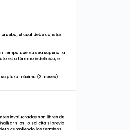
 prueba, el cual debe constar
 un tiempo que no sea superior a
to es a término indefinido, el
a su plazo máximo (2 meses)
rtes involucradas son libres de
zar si asi lo solicita si previo
bjeto cumpliendo los terminos