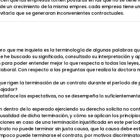
cen que las empresas tomen posturas en las que no se tiene la
ide un crecimiento de la misma empres. cada empresa tiene un
itaría que se generaran inconvenientes contractuales.
m
ro que me inquieta es la terminología de algunas palabras que
te he buscado su significado, consultado su interpretación y a
 para poder entender mejor lo que respecta a todas las leyes,
laboral. Con respecto a las preguntas que realiza la doctora
ue rigen la terminación de un contrato durante el período de 
bajador?
atisface las expectativas, no se desempeña lo suficientemente
n dentro de lo esperado ejerciendo su derecho solicita no cont
usalidad de dicha terminación, y cómo se aplican los principios
ciones en caso de una terminación injustificada en este perío
contrato no puede terminar sin justa causa, que la causa debe 
oco puede terminarse el contrato, por motivos discriminatorio