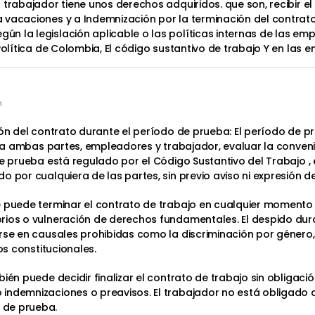
trabajador tiene unos derechos adquiridos. que son, recibir el 
 vacaciones y a Indemnización por la terminación del contrato
n la legislación aplicable o las políticas internas de las em
Política de Colombia, El código sustantivo de trabajo Y en las 
m
ón del contrato durante el período de prueba: El período de pru
ir a ambas partes, empleadores y trabajador, evaluar la conven
de prueba está regulado por el Código Sustantivo del Trabajo ,
o por cualquiera de las partes, sin previo aviso ni expresión d
e puede terminar el contrato de trabajo en cualquier momento
rios o vulneración de derechos fundamentales. El despido dur
rse en causales prohibidas como la discriminación por género, 
os constitucionales.
ién puede decidir finalizar el contrato de trabajo sin obligació
indemnizaciones o preavisos. El trabajador no está obligado 
 de prueba.