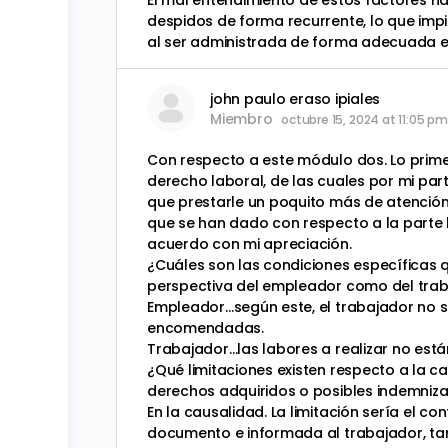
El mal entendimiento de estos factores ha
despidos de forma recurrente, lo que imp
al ser administrada de forma adecuada ev
john paulo eraso ipiales
Miembro
octubre 15, 2024 at 11:05 p
Con respecto a este módulo dos. Lo prime
derecho laboral, de las cuales por mi par
que prestarle un poquito más de atención
que se han dado con respecto a la parte 
acuerdo con mi apreciación.
¿Cuáles son las condiciones específicas q
perspectiva del empleador como del tra
Empleador…según este, el trabajador no s
encomendadas.
Trabajador…las labores a realizar no está
¿Qué limitaciones existen respecto a la ca
derechos adquiridos o posibles indemniza
En la causalidad. La limitación sería el 
documento e informada al trabajador, tamp