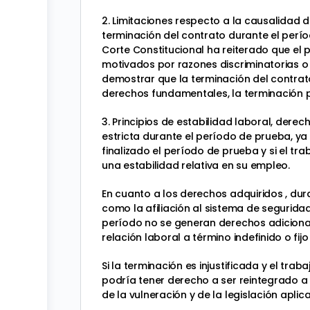
2. Limitaciones respecto a la causalidad d
terminación del contrato durante el perío
Corte Constitucional ha reiterado que el
motivados por razones discriminatorias o 
demostrar que la terminación del contrat
derechos fundamentales, la terminación pu
3. Principios de estabilidad laboral, dere
estricta durante el período de prueba, y
finalizado el período de prueba y si el t
una estabilidad relativa en su empleo.
En cuanto a los derechos adquiridos , du
como la afiliación al sistema de seguridad
período no se generan derechos adicional
relación laboral a término indefinido o fi
Si la terminación es injustificada y el t
podría tener derecho a ser reintegrado a
de la vulneración y de la legislación aplica